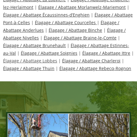
lez-Herlaimont
|
Élagage / Abattage Morlanwelz-Mariemont
|
Élagage / Abattage Écaussinnes-d’Enghien
|
Élagage / Abattage
Pont-à-Celles
|
Élagage / Abattage Courcelles
|
Élagage /
Abattage Anderlues
|
Élagage / Abattage Binche
|
Élagage /
Abattage Nivelles
|
Élagage / Abattage Braine-le-Comte
|
Élagage / Abattage Brunehault
|
Élagage / Abattage Estinnes-
au-Val
|
Élagage / Abattage Soignies
|
Élagage / Abattage Ittre
|
Élagage / Abattage Lobbes
|
Élagage / Abattage Charleroi
|
Élagage / Abattage Thuin
|
Élagage / Abattage Rebecq-Rognon