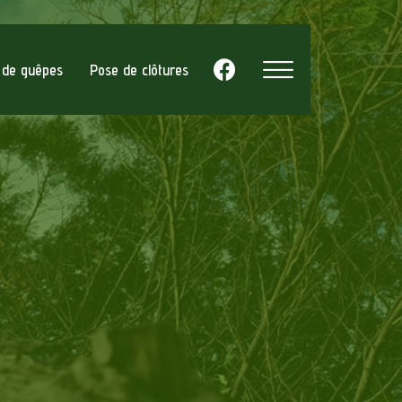
d de guêpes
Pose de clôtures